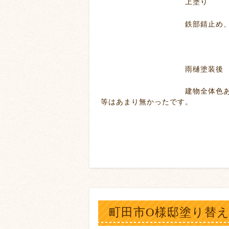
上塗り
鉄部錆止め、塗
雨樋塗装後
建物全体色あせていました
等はあまり無かったです。
町田市O様邸塗り替