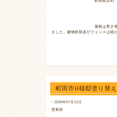
鉄部錆止め、塗
屋根は葺き替え済みなので
ました。建物鉄部及びフェンスは錆
町田市H様邸塗り替
2026年07月12日
塗装前