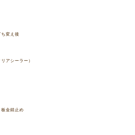
変え後
ーラー）
錆止め