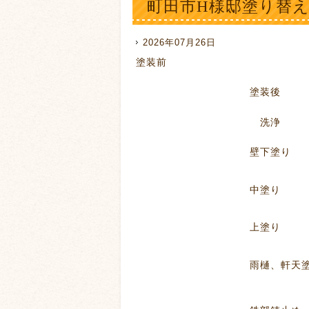
町田市H様邸塗り替
2026年07月26日
塗装前
塗装後
洗浄
壁下塗り
中塗り
上塗り
雨樋、軒天塗装